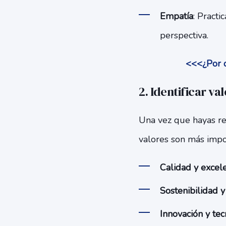
Empatía
: Practi
perspectiva.
<<<¿Por q
2. Identificar va
Una vez que hayas rec
valores son más impo
Calidad y excel
Sostenibilidad 
Innovación y te