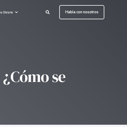
e Drew
Habla con nosotros
? ¿Cómo se