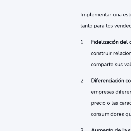
Implementar una estr
tanto para los vended
Fidelización del 
construir relaci
comparte sus val
Diferenciación c
empresas diferen
precio o las car
consumidores qu
Aumento de la sa