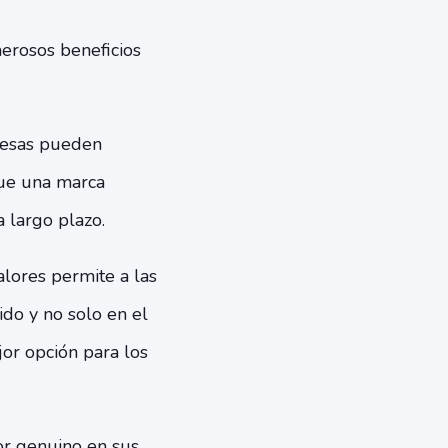
erosos beneficios
presas pueden
que una marca
 largo plazo.
alores permite a las
ido y no solo en el
jor opción para los
or genuino en sus