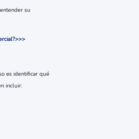
y entender su
ercial?>>>
o es identificar qué
 incluir: