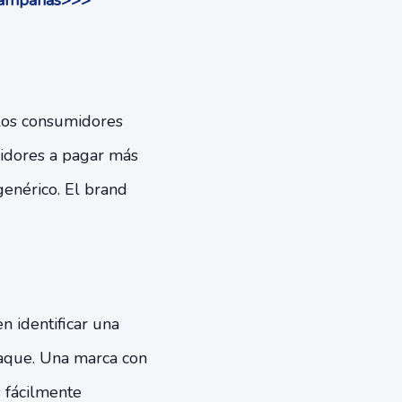
r campañas>>>
 los consumidores
midores a pagar más
enérico. El brand
 identificar una
paque. Una marca con
 fácilmente