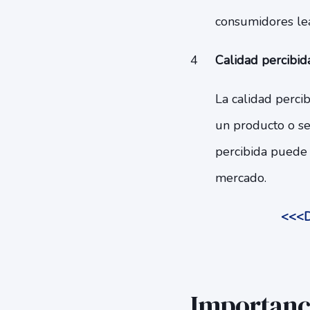
consumidores lea
Calidad percibid
La calidad perci
un producto o ser
percibida puede j
mercado.
<<<D
Importanci