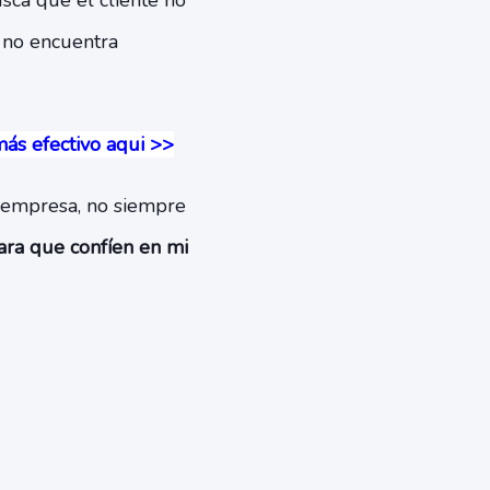
usca que el cliente no
i no encuentra
ás efectivo aqui >>
 empresa, no siempre
ra que confíen en mi