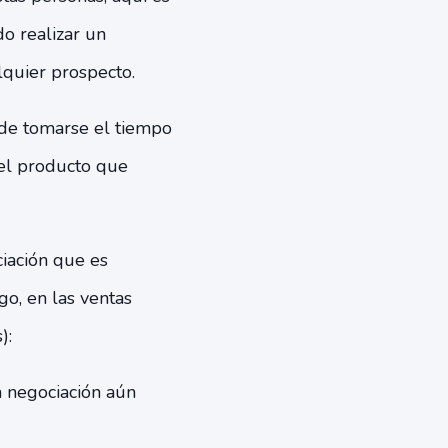
o realizar un
lquier prospecto.
 de tomarse el tiempo
 el producto que
ciación que es
o, en las ventas
):
 negociación aún