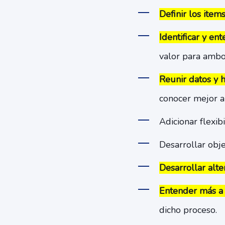
Definir los item
Identificar y en
valor para ambo
Reunir datos y 
conocer mejor a 
Adicionar flexib
Desarrollar obje
Desarrollar alt
Entender más a
dicho proceso.