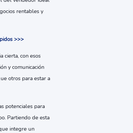
il del vendedor ideal
gocios rentables y
ápidos >>>
 cierta, con esos
ión y comunicación
ue otros para estar a
as potenciales para
po. Partiendo de esta
que integre un