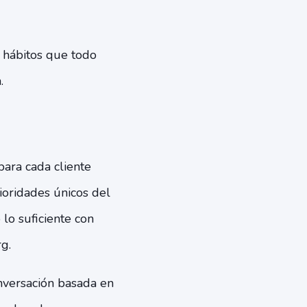
s hábitos que todo
a.
para cada cliente
rioridades únicos del
lo suficiente con
rg.
versación basada en