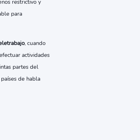
os restrictivo y
able para
eletrabajo
, cuando
efectuar actividades
ntas partes del
países de habla