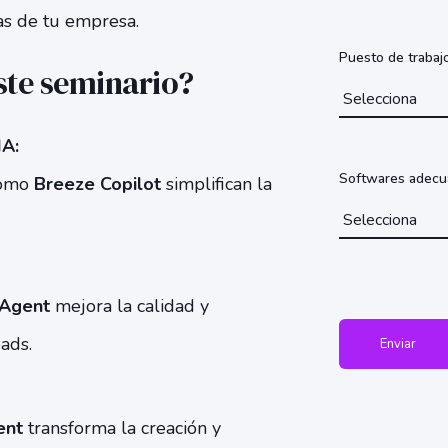
eas de tu empresa.
Puesto de trabaj
ste seminario?
IA:
Softwares adec
como
Breeze Copilot
simplifican la
 Agent
mejora la calidad y
eads.
ent
transforma la creación y