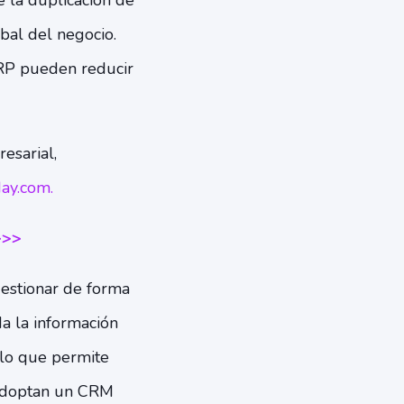
e la duplicación de
obal del negocio.
RP pueden reducir
esarial,
ay.com.
>>>
estionar de forma
da la información
 lo que permite
 adoptan un CRM