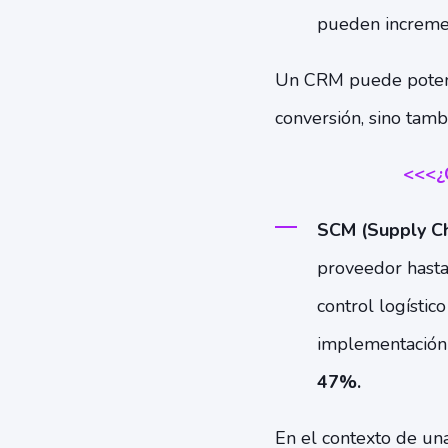
pueden incremen
Un CRM puede potenci
conversión, sino tambi
<<<¿
SCM (Supply C
proveedor hasta
control logísti
implementación 
47%.
En el contexto de una