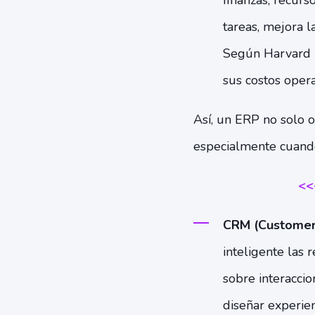
finanzas, recurs
tareas, mejora l
Según Harvard 
sus costos oper
Así, un ERP no solo o
especialmente cuando
<<
CRM (Customer
inteligente las r
sobre interaccio
diseñar experie