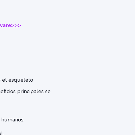
tware
>>>
n el esqueleto
eficios principales se
s humanos.
l.