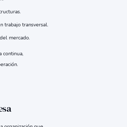
ructuras.
 trabajo transversal.
 del mercado.
 continua,
eración.
esa
a organización que