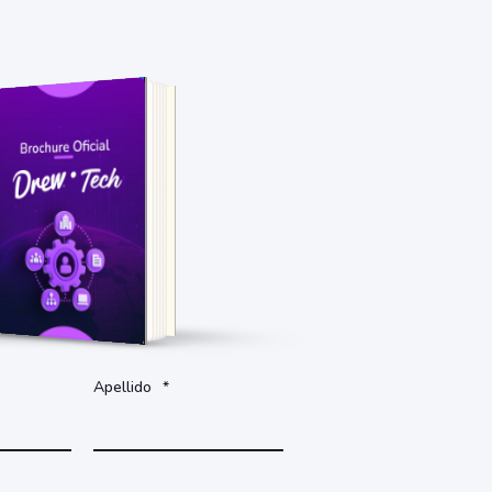
Accede al documento
completando el formulario.
Apellido
*