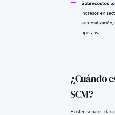
Sobrecostos log
ingresos en sec
automatización, i
operativa.
¿Cuándo e
SCM?
Existen señales clara