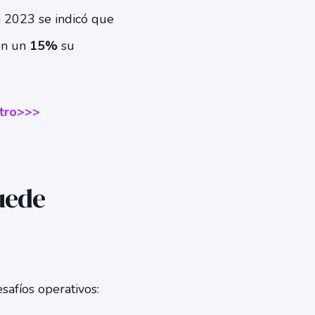
n 2023 se indicó que
en un
15%
su
stro>>>
uede
afíos operativos: