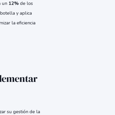
a un
12%
de los
otella y aplica
mizar la eficiencia
plementar
zar su gestión de la